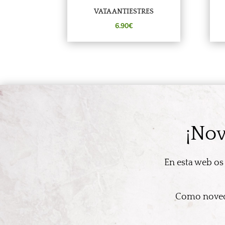
VATA ANTIESTRES
6.90€
¡Nov
En esta web os
Como noveda