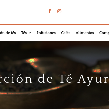
ón de tés
Tés
Infusiones
Cafés
Alimentos
Comp
cción de Té Ayu