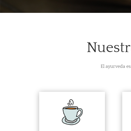
Nuestr
El ayurveda es