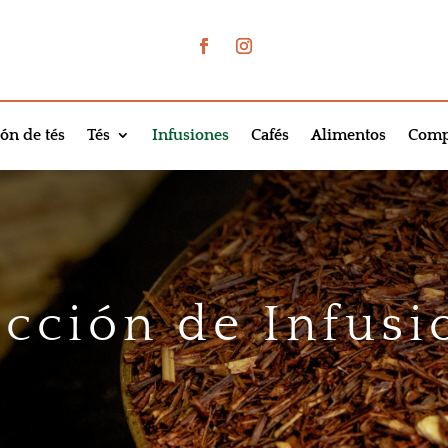
ón de tés
Tés
Infusiones
Cafés
Alimentos
Comp
ección de Infusi