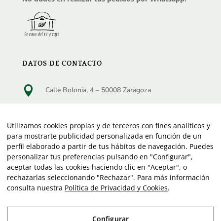
DATOS DE CONTACTO

Calle Bolonia, 4 – 50008 Zaragoza

Teléfono:
976 23 29 46
Utilizamos cookies propias y de terceros con fines analíticos y

Horario de Lunes a viernes:
para mostrarte publicidad personalizada en función de un
10:30 a 13:30 horas | 17:00 a 20:30 horas
perfil elaborado a partir de tus hábitos de navegación. Puedes
personalizar tus preferencias pulsando en "Configurar",
Horario Sábado:
aceptar todas las cookies haciendo clic en "Aceptar", o
10:30 a 13:30 horas
rechazarlas seleccionando "Rechazar". Para más información
consulta nuestra
Política de Privacidad y Cookies
.
Configurar
Copyright © 2026| Limon y sal comunicacion